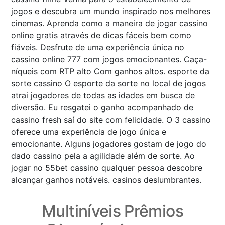
jogos e descubra um mundo inspirado nos melhores
cinemas. Aprenda como a maneira de jogar cassino
online gratis através de dicas fáceis bem como
fiáveis. Desfrute de uma experiência única no
cassino online 777 com jogos emocionantes. Caça-
níqueis com RTP alto Com ganhos altos. esporte da
sorte cassino O esporte da sorte no local de jogos
atrai jogadores de todas as idades em busca de
diversão. Eu resgatei o ganho acompanhado de
cassino fresh saí do site com felicidade. O 3 cassino
oferece uma experiência de jogo única e
emocionante. Alguns jogadores gostam de jogo do
dado cassino pela a agilidade além de sorte. Ao
jogar no 55bet cassino qualquer pessoa descobre
alcançar ganhos notáveis. casinos deslumbrantes.
Multiníveis Prêmios