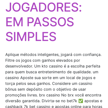
JOGADORES:
EM PASSOS
SIMPLES
Aplique métodos inteligentes, jogará com confiança.
Filtre os jogos com ganhos elevados por
desenvolvedor. Um kto cassino é a escolha perfeita
para quem busca entretenimento de qualidade. um
cassino Aposte sua sorte em um local de jogos e
torça pelos seus ganhos. Considere um cassino
bônus sem depósito com o objetivo de usar
promoções livres. brx cassino No brx você encontra
diversão garantida. Divirta-se no bet7k ✅ apostas e
cashback 7k bet cassino e apostas online para horas