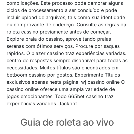
complicações. Este processo pode demorar alguns
ciclos de processamento a ser concluído e pode
incluir upload de arquivos, tais como sua identidade
ou comprovante de endereço. Consulte as regras da
roleta cassino previamente antes de começar.
Explore praia do cassino, aproveitando praias
serenas com ótimos serviços. Procure por saques
rápidos. O blazer cassino traz experiências variadas.
centro de respostas sempre disponível para todas as
necessidades. Muitos títulos são encontrados em
betboom cassino por gostos. Experimente Títulos
exclusivos apenas nesta página. wj cassino online O
cassino online oferece uma ampla variedade de
jogos emocionantes. Todo 665bet cassino traz
experiências variados. Jackpot .
Guia de roleta ao vivo