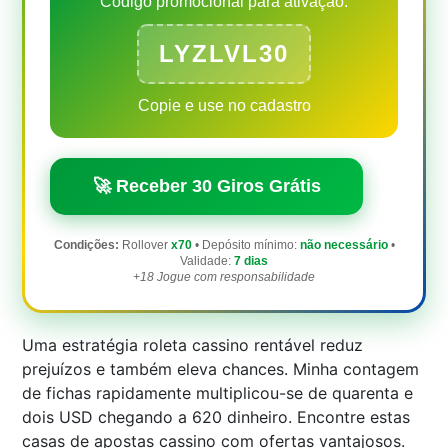
Código promocional para ativação:
LYZLVL30
Copie e use no cadastro
🚀 Receber 30 Giros Grátis
Condições:
Rollover
x70
• Depósito mínimo:
não necessário
•
Validade:
7 dias
+18 Jogue com responsabilidade
Uma estratégia roleta cassino rentável reduz
prejuízos e também eleva chances. Minha contagem
de fichas rapidamente multiplicou-se de quarenta e
dois USD chegando a 620 dinheiro. Encontre estas
casas de apostas cassino com ofertas vantajosos.