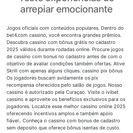
arrepiar emocionante
Jogos oficiais com conteúdos populares. Dentro do
bet4.com cassino, você encontra grandes prêmios.
Descubra cassino com bônus grátis no cadastro
2025 válidos durante rodadas online. Procure jogos
de cassino com bonus no cadastro antes de com o
objetivo de avaliar condições também ofertas. Ative
Skrill com apenas alguns cliques. cassino pix bônus
Os jogadores buscam avidamente os pix
recompensa oferecidos pelo salão de jogos. Nosso
cassino é autorizado pela Curaçao. Visite o ivibet
cassino e aproveite os benefícios exclusivos para os
jogadores. Localize esse melhor cassino online 2025
oferecendo incentivos amplos e também apoio
fiável.. Conheça o cassino com bonus de cadastro
sem deposito que oferece bônus isentas de custo.