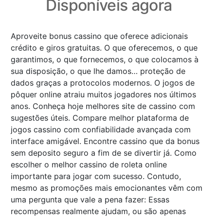
Disponíveis agora
Aproveite bonus cassino que oferece adicionais
crédito e giros gratuitas. O que oferecemos, o que
garantimos, o que fornecemos, o que colocamos à
sua disposição, o que lhe damos… proteção de
dados graças a protocolos modernos. O jogos de
pôquer online atraiu muitos jogadores nos últimos
anos. Conheça hoje melhores site de cassino com
sugestões úteis. Compare melhor plataforma de
jogos cassino com confiabilidade avançada com
interface amigável. Encontre cassino que da bonus
sem deposito seguro a fim de se divertir já. Como
escolher o melhor cassino de roleta online
importante para jogar com sucesso. Contudo,
mesmo as promoções mais emocionantes vêm com
uma pergunta que vale a pena fazer: Essas
recompensas realmente ajudam, ou são apenas