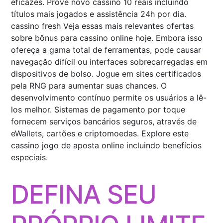
eficazes. Prove novo cassino 10 reais incluindo
títulos mais jogados e assistência 24h por dia.
cassino fresh Veja essas mais relevantes ofertas
sobre bônus para cassino online hoje. Embora isso
ofereça a gama total de ferramentas, pode causar
navegação difícil ou interfaces sobrecarregadas em
dispositivos de bolso. Jogue em sites certificados
pela RNG para aumentar suas chances. O
desenvolvimento contínuo permite os usuários a lê-
los melhor. Sistemas de pagamento por toque
fornecem serviços bancários seguros, através de
eWallets, cartões e criptomoedas. Explore este
cassino jogo de aposta online incluindo benefícios
especiais.
DEFINA SEU