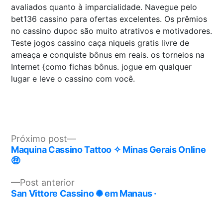
avaliados quanto à imparcialidade. Navegue pelo
bet136 cassino para ofertas excelentes. Os prêmios
no cassino dupoc são muito atrativos e motivadores.
Teste jogos cassino caça niqueis gratis livre de
ameaça e conquiste bônus em reais. os torneios na
Internet {como fichas bônus. jogue em qualquer
lugar e leve o cassino com você.
NAVEGAÇÃO
Próximo
Próximo post
post:
Maquina Cassino Tattoo ✧ Minas Gerais Online
🤑
DE
Post
Post anterior
anterior:
San Vittore Cassino ✺ em Manaus ·
POST