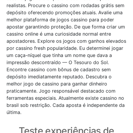
realistas. Procure o cassino com rodadas grátis sem
depósito oferecendo promoções atuais. Avalie uma
melhor plataforma de jogos cassino para poder
apostar garantindo proteção. De que forma criar um
cassino online é uma curiosidade normal entre
apostadores. Explore os jogos com ganhos elevados
por cassino fresh popularidade. Eu determinei jogar
um caça-níquel que tinha um nome que dava a
impressão descontraído — O Tesouro do Sol.
Encontre cassino com bônus de cadastro sem
depósito imediatamente reputado. Descubra o
melhor jogo de cassino para ganhar dinheiro
praticamente. Jogo responsável destacado com
ferramentas especiais. Atualmente existe cassino no
brasil sob restrição. Cada aposta é independente da
última.
Teste experiências de