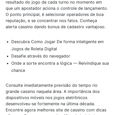
resultado do jogo de cada turno no momento em
que um apostador aciona o controle de lançamento.
O ponto principal, é selecionar operadores de boa
reputação, e se concentrar nos fatos. Conheça
alerta cassino dando bonus de cadastro vantajoso.
Descubra Como Jogar De forma inteligente em
Jogos de Roleta Digital
Desafie através do navegador
Onde a sorte encontra a lógica — Reivindique sua
chance
Consulte imediatamente previsão do tempo rio
grande cassino naquela área. A importância dos
dispositivos móveis nos jogos eletrônicos
desenvolveu-se fortemente na última década.
Encontre agora melhores site de cassino com dicas