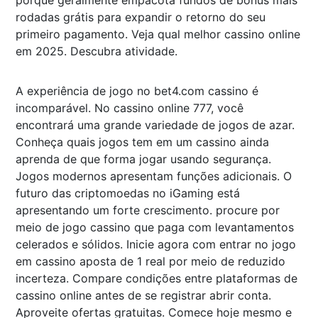
porque geralmente empacota fundos de bônus mais
rodadas grátis para expandir o retorno do seu
primeiro pagamento. Veja qual melhor cassino online
em 2025. Descubra atividade.
A experiência de jogo no bet4.com cassino é
incomparável. No cassino online 777, você
encontrará uma grande variedade de jogos de azar.
Conheça quais jogos tem em um cassino ainda
aprenda de que forma jogar usando segurança.
Jogos modernos apresentam funções adicionais. O
futuro das criptomoedas no iGaming está
apresentando um forte crescimento. procure por
meio de jogo cassino que paga com levantamentos
celerados e sólidos. Inicie agora com entrar no jogo
em cassino aposta de 1 real por meio de reduzido
incerteza. Compare condições entre plataformas de
cassino online antes de se registrar abrir conta.
Aproveite ofertas gratuitas. Comece hoje mesmo e