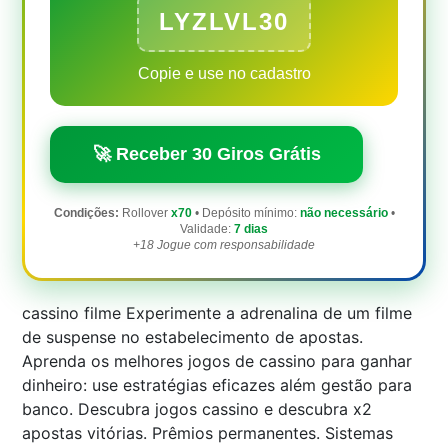
LYZLVL30
Copie e use no cadastro
🚀 Receber 30 Giros Grátis
Condições:
Rollover
x70
• Depósito mínimo:
não necessário
•
Validade:
7 dias
+18 Jogue com responsabilidade
cassino filme Experimente a adrenalina de um filme
de suspense no estabelecimento de apostas.
Aprenda os melhores jogos de cassino para ganhar
dinheiro: use estratégias eficazes além gestão para
banco. Descubra jogos cassino e descubra x2
apostas vitórias. Prêmios permanentes. Sistemas