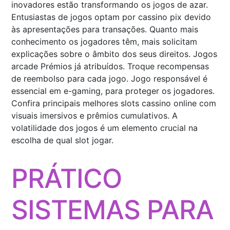
inovadores estão transformando os jogos de azar.
Entusiastas de jogos optam por cassino pix devido
às apresentações para transações. Quanto mais
conhecimento os jogadores têm, mais solicitam
explicações sobre o âmbito dos seus direitos. Jogos
arcade Prémios já atribuídos. Troque recompensas
de reembolso para cada jogo. Jogo responsável é
essencial em e-gaming, para proteger os jogadores.
Confira principais melhores slots cassino online com
visuais imersivos e prêmios cumulativos. A
volatilidade dos jogos é um elemento crucial na
escolha de qual slot jogar.
PRÁTICO
SISTEMAS PARA