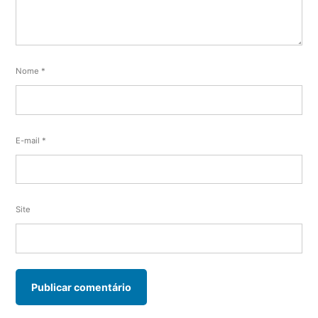
Nome
*
E-mail
*
Site