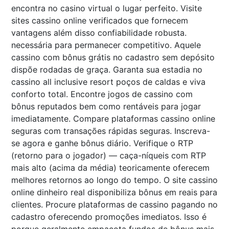
encontra no casino virtual o lugar perfeito. Visite
sites cassino online verificados que fornecem
vantagens além disso confiabilidade robusta.
necessária para permanecer competitivo. Aquele
cassino com bônus grátis no cadastro sem depósito
dispõe rodadas de graça. Garanta sua estadia no
cassino all inclusive resort poços de caldas e viva
conforto total. Encontre jogos de cassino com
bônus reputados bem como rentáveis para jogar
imediatamente. Compare plataformas cassino online
seguras com transações rápidas seguras. Inscreva-
se agora e ganhe bônus diário. Verifique o RTP
(retorno para o jogador) — caça-níqueis com RTP
mais alto (acima da média) teoricamente oferecem
melhores retornos ao longo do tempo. O site cassino
online dinheiro real disponibiliza bônus em reais para
clientes. Procure plataformas de cassino pagando no
cadastro oferecendo promoções imediatos. Isso é