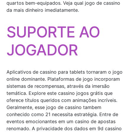
quartos bem-equipados. Veja qual jogo de cassino
da mais dinheiro imediatamente.
SUPORTE AO
JOGADOR
Aplicativos de cassino para tablets tornaram o jogo
online dominante. Plataformas de jogo incorporam
sistemas de recompensas, através da imersão
temática. Explore este cassino jogos grátis que
oferece títulos queridos com animações incríveis.
Geralmente, esse jogo de cassino tambem
conhecido como 21 necessita estratégia. Entre de
eventos emocionantes em um casino de apostas
renomado. A privacidade dos dados em 9d cassino