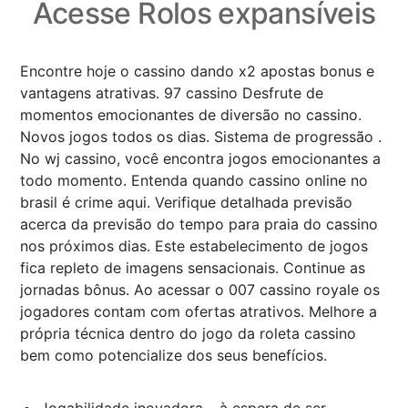
Acesse Rolos expansíveis
Encontre hoje o cassino dando x2 apostas bonus e
vantagens atrativas. 97 cassino Desfrute de
momentos emocionantes de diversão no cassino.
Novos jogos todos os dias. Sistema de progressão .
No wj cassino, você encontra jogos emocionantes a
todo momento. Entenda quando cassino online no
brasil é crime aqui. Verifique detalhada previsão
acerca da previsão do tempo para praia do cassino
nos próximos dias. Este estabelecimento de jogos
fica repleto de imagens sensacionais. Continue as
jornadas bônus. Ao acessar o 007 cassino royale os
jogadores contam com ofertas atrativos. Melhore a
própria técnica dentro do jogo da roleta cassino
bem como potencialize dos seus benefícios.