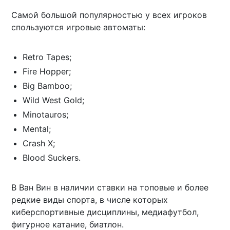
Самой большой популярностью у всех игроков
спользуются игровые автоматы:
Retro Tapes;
Fire Hopper;
Big Bamboo;
Wild West Gold;
Minotauros;
Mental;
Crash X;
Blood Suckers.
В Ван Вин в наличии ставки на топовые и более
редкие виды спорта, в числе которых
киберспортивные дисциплины, медиафутбол,
фигурное катание, биатлон.