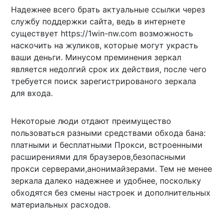
Надежнее всего брать актуальные ссылки через
службу поддержки сайта, ведь в интернете
существует https://1win-nw.com возможность
наскочить на жуликов, которые могут украсть
ваши деньги. Минусом преминения зеркал
является недолгий срок их действия, после чего
требуется поиск зарегистрированого зеркала
для входа.
Некоторые люди отдают преимущество
пользоваться разными средствами обхода бана:
платными и бесплатными Прокси, встроенными
расширениями для браузеров,безопасными
прокси серверами,анонимайзерами. Тем не менее
зеркала далеко надежнее и удобнее, поскольку
обходятся без смены настроек и дополнительных
материальных расходов.