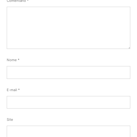
Comentário
*
Nome
*
E-mail
*
Site