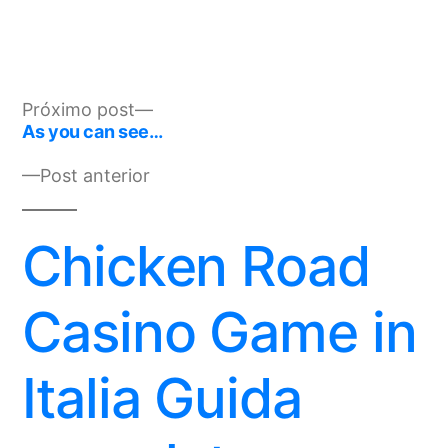
NAVEGAÇÃO
Próximo
Próximo post
post:
As you can see…
DE
Post
Post anterior
anterior:
POST
Chicken Road
Casino Game in
Italia Guida