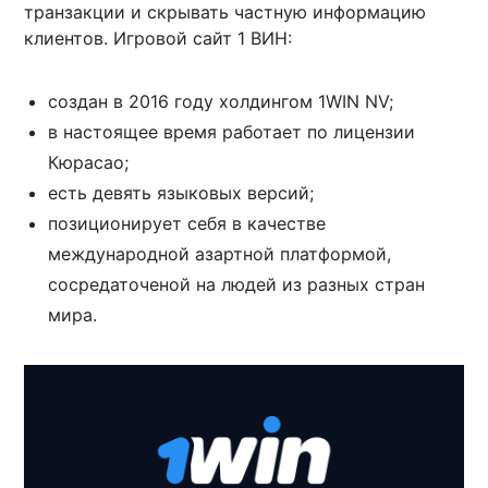
транзакции и скрывать частную информацию
клиентов. Игровой сайт 1 ВИН:
создан в 2016 году холдингом 1WIN NV;
в настоящее время работает по лицензии
Кюрасао;
есть девять языковых версий;
позиционирует себя в качестве
международной азартной платформой,
сосредаточеной на людей из разных стран
мира.