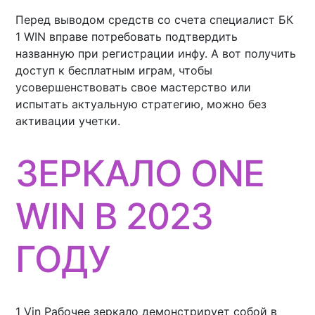
Перед выводом средств со счета специалист БК
1 WIN вправе потребовать подтвердить
названную при регистрации инфу. А вот получить
доступ к бесплатным играм, чтобы
усовершенствовать свое мастерство или
испытать актуальную стратегию, можно без
активации учетки.
ЗЕРКАЛО ONE
WIN В 2023
ГОДУ
1 Vin Рабочее зеркало демонстрирует собой в