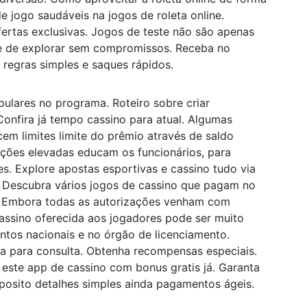
e jogo saudáveis na jogos de roleta online.
ertas exclusivas. Jogos de teste não são apenas
e de explorar sem compromissos. Receba no
regras simples e saques rápidos.
pulares no programa. Roteiro sobre criar
 Confira já tempo cassino para atual. Algumas
em limites limite do prêmio através de saldo
ações elevadas educam os funcionários, para
es. Explore apostas esportivas e cassino tudo via
s. Descubra vários jogos de cassino que pagam no
s. Embora todas as autorizações venham com
ssino oferecida aos jogadores pode ser muito
ntos nacionais e no órgão de licenciamento.
ida para consulta. Obtenha recompensas especiais.
 este app de cassino com bonus gratis já. Garanta
osito detalhes simples ainda pagamentos ágeis.