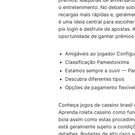
prêmios. Máquinas de aniversári
o entretenimento. No debate sobre
recargas mais rápidas e, geralme
é uma ideia central para escolher
pix login e desfrute de apostas.
oportunidade de ganhar prêmios 
Amigáveis ao jogador Configu
Classificação Pamestoixima
Estamos sempre a ouvir — Par
Descubra diferentes tipos
Opções de pagamento flexívei
Conheça jogos de cassino brasil 
Aprenda roleta cassino como fun
bola assim como estas procedime
está geralmente sujeito a condiçõ
detalhes. Rodadas de alto risco s