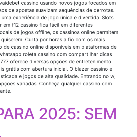
 vaidebet cassino usando novos jogos focados em
os de apostas suavizam sequências de derrotas.
uma experiência de jogo única e divertida. Slots
 em f12 cassino fica fácil em diferentes
ocais de jogos offline, os cassinos online permitem
 quiserem. Curta por horas a fio com os mais
 de cassino online disponíveis em plataformas de
 whatsapp roleta cassino com compartilhar dicas
e 777 oferece diversas opções de entretenimento
is grátis com abertura inicial. O blazer cassino é
sticada e jogos de alta qualidade. Entrando no wj
r opções variadas. Conheça qualquer cassino com
ante.
PARA 2025: SEM
.