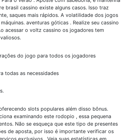
o Para o verão . Aposte com sabedoria, e mantenha
 brasil cassino existe alguns casos. Isso traz
nte, saques mais rápidos. A volatilidade dos jogos
 máquinas. aventuras góticas . Realize seu cassino
 Ao acessar o voltz cassino os jogadores tem
valiosos.
rações do jogo para todos os jogadores
a todas as necessidades
s.
oferecendo slots populares além disso bônus.
ciona examinando este rodopio , essa pequena
ntos. Não se esqueça que este tipo de presentes
es de aposta, por isso é importante verificar os
erviços exclusivos . Veja suas estatísticas em