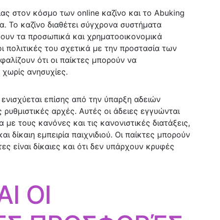
ίας στον κόσμο των online καζίνο και το Abuking
α. Το καζίνο διαθέτει σύγχρονα συστήματα
ουν τα προσωπικά και χρηματοοικονομικά
οι πολιτικές του σχετικά με την προστασία των
σφαλίζουν ότι οι παίκτες μπορούν να
 χωρίς ανησυχίες.
o ενισχύεται επίσης από την ύπαρξη αδειών
 ρυθμιστικές αρχές. Αυτές οι άδειες εγγυώνται
α με τους κανόνες και τις κανονιστικές διατάξεις,
ι δίκαιη εμπειρία παιχνιδιού. Οι παίκτες μπορούν
ητες είναι δίκαιες και ότι δεν υπάρχουν κρυφές
ΑΙ ΟΙ