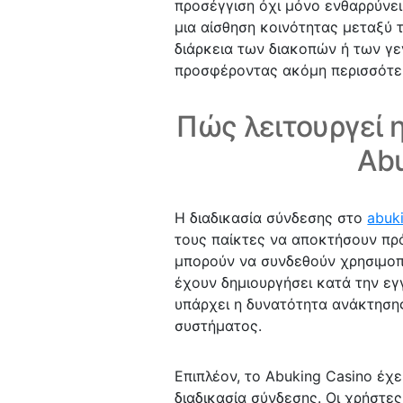
προσέγγιση όχι μόνο ενθαρρύνει
μια αίσθηση κοινότητας μεταξύ 
διάρκεια των διακοπών ή των γε
προσφέροντας ακόμη περισσότερ
Πώς λειτουργεί 
Abu
Η διαδικασία σύνδεσης στο
abuk
τους παίκτες να αποκτήσουν πρ
μπορούν να συνδεθούν χρησιμοπ
έχουν δημιουργήσει κατά την εγ
υπάρχει η δυνατότητα ανάκτηση
συστήματος.
Επιπλέον, το Abuking Casino έχε
διαδικασία σύνδεσης. Οι χρήστ