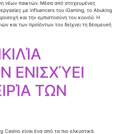
ση νέων παικτών. Μέσα από στοχευμένες
εργασίες με influencers του iGaming, το Abuking
προσοχή και την εμπιστοσύνη του κοινού. Η
ιών και των προϊόντων του δείχνει τη δέσμευσή
ΚΙΛΊΑ
ΏΝ ΕΝΙΣΧΎΕΙ
ΙΡΊΑ ΤΩΝ
;
ng Casino είναι ένα από τα πιο ελκυστικά