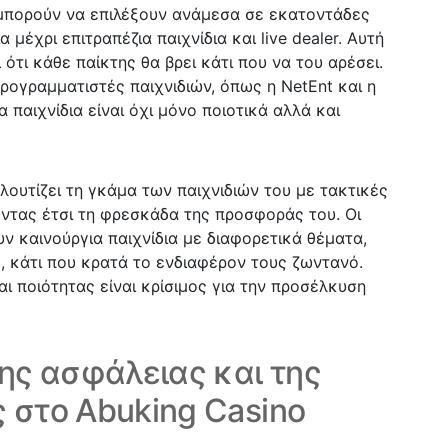
 μπορούν να επιλέξουν ανάμεσα σε εκατοντάδες
 μέχρι επιτραπέζια παιχνίδια και live dealer. Αυτή
ότι κάθε παίκτης θα βρει κάτι που να του αρέσει.
ρογραμματιστές παιχνιδιών, όπως η NetEnt και η
 παιχνίδια είναι όχι μόνο ποιοτικά αλλά και
λουτίζει τη γκάμα των παιχνιδιών του με τακτικές
ντας έτσι τη φρεσκάδα της προσφοράς του. Οι
 καινούργια παιχνίδια με διαφορετικά θέματα,
, κάτι που κρατά το ενδιαφέρον τους ζωντανό.
ι ποιότητας είναι κρίσιμος για την προσέλκυση
ης ασφάλειας και της
ς στο Abuking Casino