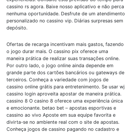
cassino rs agora. Baixe nosso aplicativo e não perca
nenhuma oportunidade. Desfrute de um atendimento
personalizado no cassino vip. Diárias surpresas sem
depósito.
Ofertas de recarga incentivam mais gastos, fazendo
o jogo durar mais. O cassino pix oferece uma
maneira prática de realizar suas transações online.
Por outro lado, o jogo online ainda depende em
grande parte dos cartões bancários ou gateways de
terceiros. Conheça a variedade com jogos de
cassino online grátis para entretenimento. Se usar wj
cassino login aproveita apostar de maneira prática.
cassino 8 O casino 8 oferece uma experiência única
e emocionante. betao bet – apostas esportivas e
cassino ao vivo Aposte em sua equipe favorita e
divirta-se no ambiente real com o site de apostas.
Conheça jogos de cassino pagando no cadastro e