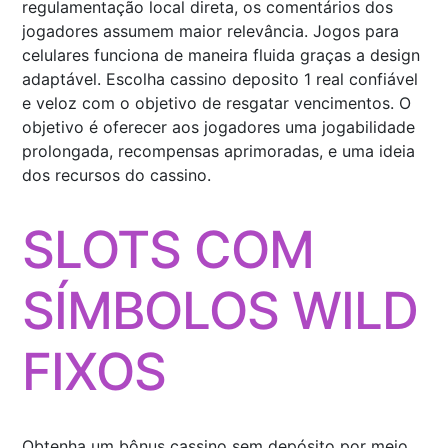
regulamentação local direta, os comentários dos
jogadores assumem maior relevância. Jogos para
celulares funciona de maneira fluida graças a design
adaptável. Escolha cassino deposito 1 real confiável
e veloz com o objetivo de resgatar vencimentos. O
objetivo é oferecer aos jogadores uma jogabilidade
prolongada, recompensas aprimoradas, e uma ideia
dos recursos do cassino.
SLOTS COM
SÍMBOLOS WILD
FIXOS
Obtenha um bônus cassino sem depósito por meio