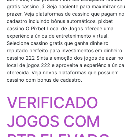
gratis cassino já. Seja paciente para maximizar seu
prazer. Veja plataformas de cassino que pagam no
cadastro incluindo bônus automáticos. pixbet
cassino O Pixbet Local de Jogos oferece uma
experiência única de entretenimento virtual.
Selecione cassino gratis que ganha dinheiro
reputado perfeito para investimentos em dinheiro.
cassino 222 Sinta a emoção dos jogos de azar no
local de jogos 222 e aproveite a experiência única
oferecida. Veja novos plataformas que possuem
cassino com bonus de cadastro.
VERIFICADO
JOGOS COM