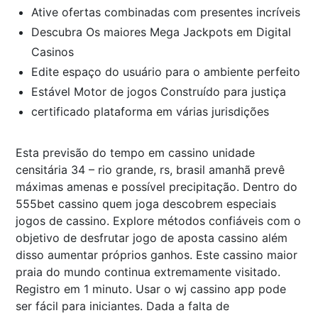
Ative ofertas combinadas com presentes incríveis
Descubra Os maiores Mega Jackpots em Digital
Casinos
Edite espaço do usuário para o ambiente perfeito
Estável Motor de jogos Construído para justiça
certificado plataforma em várias jurisdições
Esta previsão do tempo em cassino unidade
censitária 34 – rio grande, rs, brasil amanhã prevê
máximas amenas e possível precipitação. Dentro do
555bet cassino quem joga descobrem especiais
jogos de cassino. Explore métodos confiáveis com o
objetivo de desfrutar jogo de aposta cassino além
disso aumentar próprios ganhos. Este cassino maior
praia do mundo continua extremamente visitado.
Registro em 1 minuto. Usar o wj cassino app pode
ser fácil para iniciantes. Dada a falta de