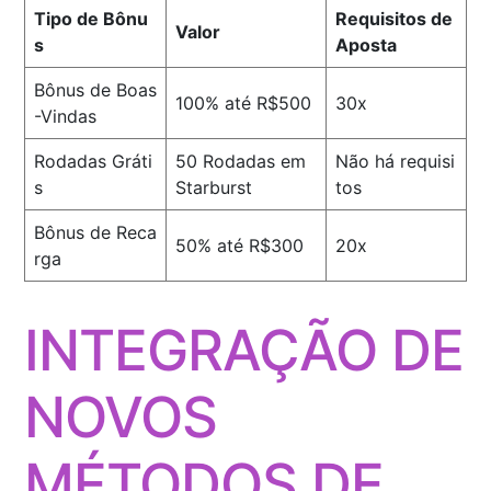
Tipo de Bônu
Requisitos de
Valor
s
Aposta
Bônus de Boas
100% até R$500
30x
-Vindas
Rodadas Gráti
50 Rodadas em
Não há requisi
s
Starburst
tos
Bônus de Reca
50% até R$300
20x
rga
INTEGRAÇÃO DE
NOVOS
MÉTODOS DE