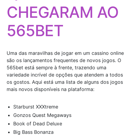
CHEGARAM AO
565BET
Uma das maravilhas de jogar em um cassino online
são os lançamentos frequentes de novos jogos. O
565bet está sempre à frente, trazendo uma
variedade incrível de opções que atendem a todos
os gostos. Aqui está uma lista de alguns dos jogos
mais novos disponíveis na plataforma:
Starburst XXXtreme
Gonzos Quest Megaways
Book of Dead Deluxe
Big Bass Bonanza