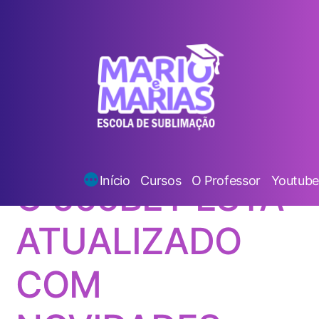
Pular
para
o
conteúdo
Descubra as Novidades
Empolgantes do 565bet – O Seu
Casino Online Favorito
Publicado
wplms_simon
29/07/2025
por
Mais
Início
Cursos
O Professor
Youtube
O 565BET ESTÁ
ATUALIZADO
COM