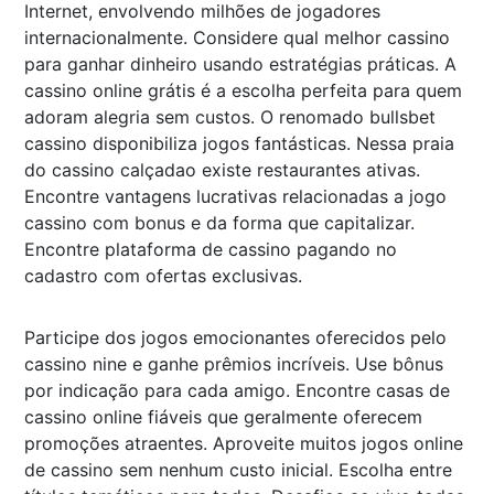
Internet, envolvendo milhões de jogadores
internacionalmente. Considere qual melhor cassino
para ganhar dinheiro usando estratégias práticas. A
cassino online grátis é a escolha perfeita para quem
adoram alegria sem custos. O renomado bullsbet
cassino disponibiliza jogos fantásticas. Nessa praia
do cassino calçadao existe restaurantes ativas.
Encontre vantagens lucrativas relacionadas a jogo
cassino com bonus e da forma que capitalizar.
Encontre plataforma de cassino pagando no
cadastro com ofertas exclusivas.
Participe dos jogos emocionantes oferecidos pelo
cassino nine e ganhe prêmios incríveis. Use bônus
por indicação para cada amigo. Encontre casas de
cassino online fiáveis que geralmente oferecem
promoções atraentes. Aproveite muitos jogos online
de cassino sem nenhum custo inicial. Escolha entre