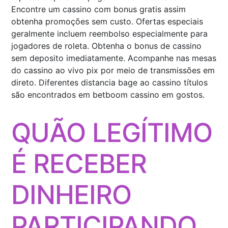
Encontre um cassino com bonus gratis assim
obtenha promoções sem custo. Ofertas especiais
geralmente incluem reembolso especialmente para
jogadores de roleta. Obtenha o bonus de cassino
sem deposito imediatamente. Acompanhe nas mesas
do cassino ao vivo pix por meio de transmissões em
direto. Diferentes distancia bage ao cassino títulos
são encontrados em betboom cassino em gostos.
QUÃO LEGÍTIMO
É RECEBER
DINHEIRO
PARTICIPANDO