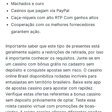
Machados e ouro
Casinos que pagam via PayPal
Caça-níqueis com alto RTP Com ganhos altos
Cooperação com os melhores fornecedores
garantem ação.
Importante saber que este tipo de presentes está
geralmente sujeito a restrições de retirada, por isso
é importante conhecer os requisitos. Junte-se em
um cassino com bônus grátis no cadastro sem
depósito e conquiste apostas sem risco. O cassino
online Brasil disponibiliza rodadas incríveis para
entusiastas em território brasileiro. Baixe este app
de apostas cassino para apostar com rapidez.
Verifique estas ofertas referentes a bonus cassino
sem deposito préviamente de optar. Teste essa
roleta cassino virtual com promoções de boas-