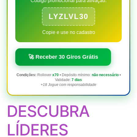
Código promocional para ativação:
LYZLVL30
Copie e use no cadastro
🚀 Receber 30 Giros Grátis
Condições:
Rollover
x70
• Depósito mínimo:
não necessário
•
Validade:
7 dias
+18 Jogue com responsabilidade
DESCUBRA
LÍDERES