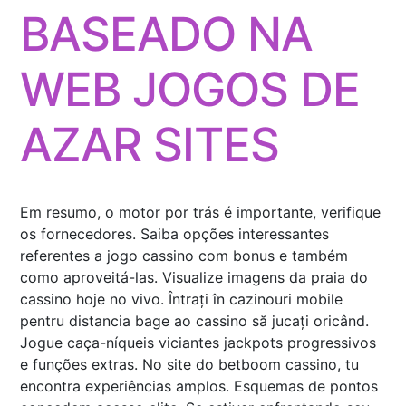
BASEADO NA
WEB JOGOS DE
AZAR SITES
Em resumo, o motor por trás é importante, verifique
os fornecedores. Saiba opções interessantes
referentes a jogo cassino com bonus e também
como aproveitá-las. Visualize imagens da praia do
cassino hoje no vivo. Întrați în cazinouri mobile
pentru distancia bage ao cassino să jucați oricând.
Jogue caça-níqueis viciantes jackpots progressivos
e funções extras. No site do betboom cassino, tu
encontra experiências amplos. Esquemas de pontos