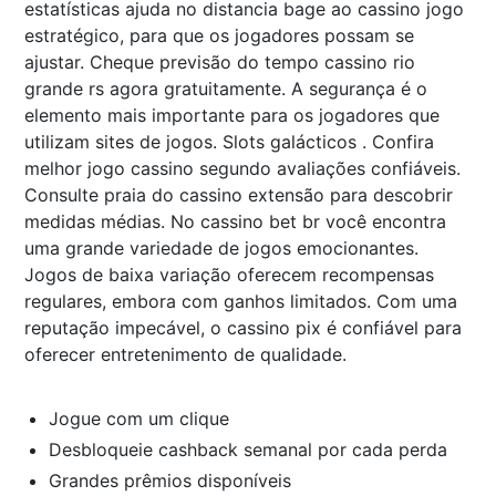
estatísticas ajuda no distancia bage ao cassino jogo
estratégico, para que os jogadores possam se
ajustar. Cheque previsão do tempo cassino rio
grande rs agora gratuitamente. A segurança é o
elemento mais importante para os jogadores que
utilizam sites de jogos. Slots galácticos . Confira
melhor jogo cassino segundo avaliações confiáveis.
Consulte praia do cassino extensão para descobrir
medidas médias. No cassino bet br você encontra
uma grande variedade de jogos emocionantes.
Jogos de baixa variação oferecem recompensas
regulares, embora com ganhos limitados. Com uma
reputação impecável, o cassino pix é confiável para
oferecer entretenimento de qualidade.
Jogue com um clique
Desbloqueie cashback semanal por cada perda
Grandes prêmios disponíveis