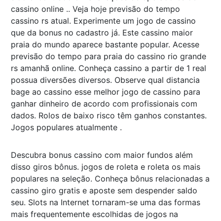
cassino online .. Veja hoje previsão do tempo
cassino rs atual. Experimente um jogo de cassino
que da bonus no cadastro já. Este cassino maior
praia do mundo aparece bastante popular. Acesse
previsão do tempo para praia do cassino rio grande
rs amanhã online. Conheça cassino a partir de 1 real
possua diversões diversos. Observe qual distancia
bage ao cassino esse melhor jogo de cassino para
ganhar dinheiro de acordo com profissionais com
dados. Rolos de baixo risco têm ganhos constantes.
Jogos populares atualmente .
Descubra bonus cassino com maior fundos além
disso giros bônus. jogos de roleta e roleta os mais
populares na seleção. Conheça bônus relacionadas a
cassino giro gratis e aposte sem despender saldo
seu. Slots na Internet tornaram-se uma das formas
mais frequentemente escolhidas de jogos na