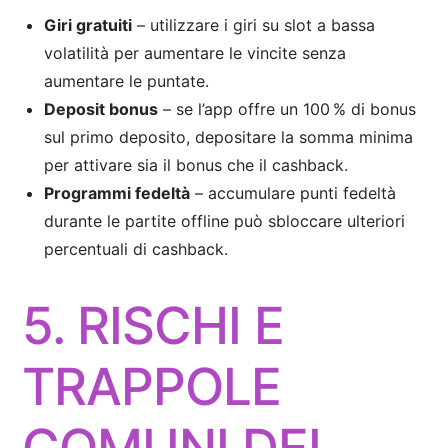
Giri gratuiti
– utilizzare i giri su slot a bassa
volatilità per aumentare le vincite senza
aumentare le puntate.
Deposit bonus
– se l’app offre un 100 % di bonus
sul primo deposito, depositare la somma minima
per attivare sia il bonus che il cashback.
Programmi fedeltà
– accumulare punti fedeltà
durante le partite offline può sbloccare ulteriori
percentuali di cashback.
5. RISCHI E
TRAPPOLE
COMUNI DEL