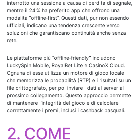
interrotto una sessione a causa di perdita di segnale,
mentre il 24 % ha preferito app che offrono una
modalità “offline‑first”. Questi dati, pur non essendo
ufficiali, indicano una tendenza crescente verso
soluzioni che garantiscano continuità anche senza
rete.
Le piattaforme più “offline‑friendly” includono
LuckySpin Mobile, RoyalBet Lite e CasinoX Cloud.
Ognuna di esse utilizza un motore di gioco locale
che memorizza le probabilità (RTP) e i risultati su un
file crittografato, per poi inviare i dati al server al
prossimo collegamento. Questo approccio permette
di mantenere l’integrità del gioco e di calcolare
correttamente i premi, inclusi i cashback pasquali.
2. COME