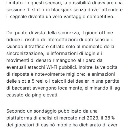
limitato. In questi scenari, la possibilità di avviare una
sessione di slot o di blackjack senza dover attendere
il segnale diventa un vero vantaggio competitivo.
Dal punto di vista della sicurezza, il gioco offline
riduce il rischio di intercettazioni di dati sensibili.
Quando il traffico è cifrato solo al momento della
sincronizzazione, le informazioni di login e i
movimenti di denaro rimangono al riparo da
eventuali attacchi Wi‑Fi pubblici. Inoltre, la velocità
di risposta è notevolmente migliore: le animazioni
delle slot a 5 reel o i calcoli del dealer in una partita
di baccarat avvengono localmente, eliminando il lag
causato da ping elevati.
Secondo un sondaggio pubblicato da una
piattaforma di analisi di mercato nel 2023, il 38 %
dei giocatori di casinò mobile ha dichiarato di aver