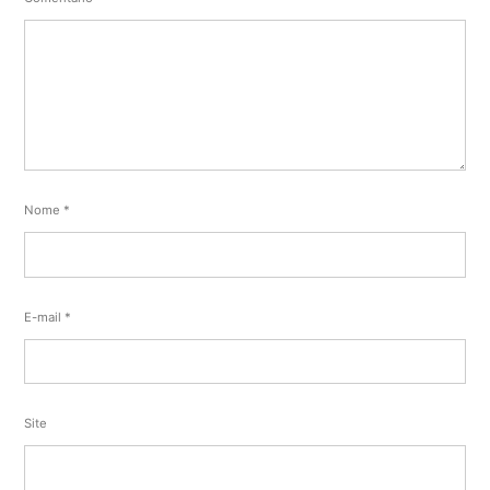
Nome
*
E-mail
*
Site