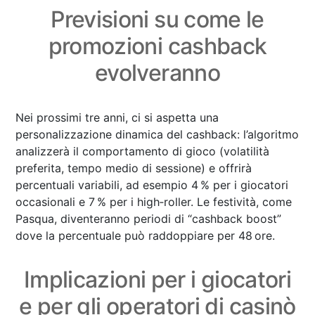
Previsioni su come le
promozioni cashback
evolveranno
Nei prossimi tre anni, ci si aspetta una
personalizzazione dinamica del cashback: l’algoritmo
analizzerà il comportamento di gioco (volatilità
preferita, tempo medio di sessione) e offrirà
percentuali variabili, ad esempio 4 % per i giocatori
occasionali e 7 % per i high‑roller. Le festività, come
Pasqua, diventeranno periodi di “cashback boost”
dove la percentuale può raddoppiare per 48 ore.
Implicazioni per i giocatori
e per gli operatori di casinò