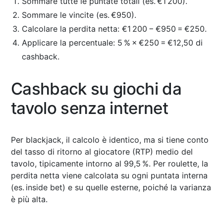
Sommare tutte le puntate totali (es. €1 200).
Sommare le vincite (es. €950).
Calcolare la perdita netta: €1 200 − €950 = €250.
Applicare la percentuale: 5 % × €250 = €12,50 di
cashback.
Cashback su giochi da
tavolo senza internet
Per blackjack, il calcolo è identico, ma si tiene conto
del tasso di ritorno al giocatore (RTP) medio del
tavolo, tipicamente intorno al 99,5 %. Per roulette, la
perdita netta viene calcolata su ogni puntata interna
(es. inside bet) e su quelle esterne, poiché la varianza
è più alta.