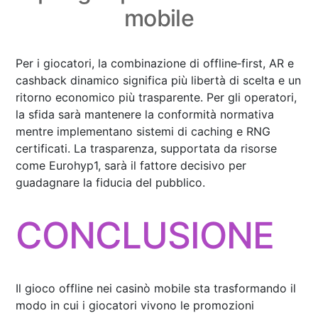
mobile
Per i giocatori, la combinazione di offline‑first, AR e
cashback dinamico significa più libertà di scelta e un
ritorno economico più trasparente. Per gli operatori,
la sfida sarà mantenere la conformità normativa
mentre implementano sistemi di caching e RNG
certificati. La trasparenza, supportata da risorse
come Eurohyp1, sarà il fattore decisivo per
guadagnare la fiducia del pubblico.
CONCLUSIONE
Il gioco offline nei casinò mobile sta trasformando il
modo in cui i giocatori vivono le promozioni