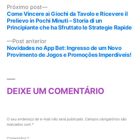
NAVEGAÇÃO
Próximo
Próximo post
post:
Come Vincere ai Giochi da Tavolo e Ricevere il
Prelievo in Pochi Minuti – Storia di un
DE
Principiante che ha Sfruttato le Strategie Rapide
Post
Post anterior
POST
anterior:
Novidades no App Bet: Ingresso de um Novo
Provimento de Jogos e Promoções Imperdíveis!
DEIXE UM COMENTÁRIO
O seu endereço de e-mail não será publicado.
Campos obrigatórios são
marcados com
*
Comentário
*