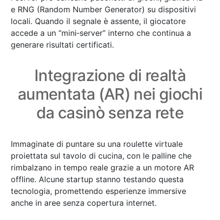
e RNG (Random Number Generator) su dispositivi
locali. Quando il segnale è assente, il giocatore
accede a un “mini‑server” interno che continua a
generare risultati certificati.
Integrazione di realtà
aumentata (AR) nei giochi
da casinò senza rete
Immaginate di puntare su una roulette virtuale
proiettata sul tavolo di cucina, con le palline che
rimbalzano in tempo reale grazie a un motore AR
offline. Alcune startup stanno testando questa
tecnologia, promettendo esperienze immersive
anche in aree senza copertura internet.