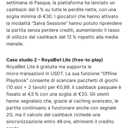
settimana di Pasqua, la piattaforma ha lanciato un
cashback del 5 % su tutte le perdite nette, con una
soglia minima di €30. I giocatori che hanno attivato
la modalità “Salva Sessione” hanno potuto riprendere
la partita senza perdere crediti, aumentando il tasso
di utilizzo del cashback del 12 % rispetto alla media
mensile.
Caso studio 2 – RoyalBet Lite (free‑to‑play)
RoyalBet Lite è gratuita ma supporta le
micro‑transazioni in USDT. La sua funzione “Offline
Playbook” consente di scaricare pacchetti di giochi
(10 slot + 2 tavoli) per €0,99. Il cashback pasquale è
fissato al 4,5 % con una soglia di €20. Gli utenti
hanno segnalato che, grazie al caching avanzato, le
partite continuano a funzionare anche con segnale
2G, ma il calcolo del cashback richiede una
sincronizzazione entro 48 ore, altrimenti il credito