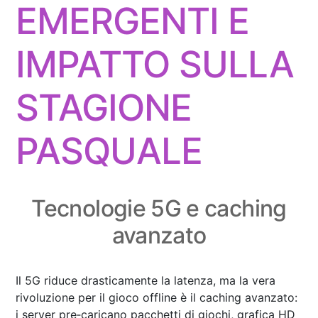
EMERGENTI E
IMPATTO SULLA
STAGIONE
PASQUALE
Tecnologie 5G e caching
avanzato
Il 5G riduce drasticamente la latenza, ma la vera
rivoluzione per il gioco offline è il caching avanzato:
i server pre‑caricano pacchetti di giochi, grafica HD