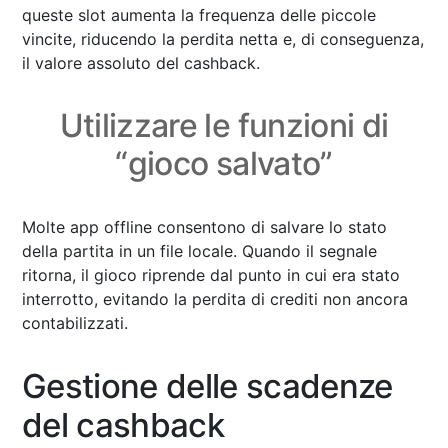
queste slot aumenta la frequenza delle piccole
vincite, riducendo la perdita netta e, di conseguenza,
il valore assoluto del cashback.
Utilizzare le funzioni di
“gioco salvato”
Molte app offline consentono di salvare lo stato
della partita in un file locale. Quando il segnale
ritorna, il gioco riprende dal punto in cui era stato
interrotto, evitando la perdita di crediti non ancora
contabilizzati.
Gestione delle scadenze
del cashback