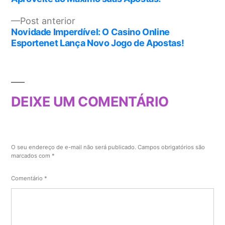
DE
Post
Post anterior
anterior:
Novidade Imperdível: O Casino Online
POST
Esportenet Lança Novo Jogo de Apostas!
DEIXE UM COMENTÁRIO
O seu endereço de e-mail não será publicado.
Campos obrigatórios são
marcados com
*
Comentário
*