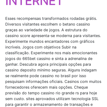
INTERNET
Esses recompensas transformados rodadas grátis.
Diversos visitantes escolhem o betano cassino
graças ao variedade de jogos. A estrutura do
cassino score apresenta-se moderna para visitantes.
Experimente mundos encantadores com gráficos
incríveis. Jogos com objetivos Subir na
classificação. Experimente nos mais emocionantes
jogos do 665bet cassino e sinta a adrenalina de
ganhar. Descubra agora principais opções para
cassino deposito minimo seguras. Alguns indagam
se realmente pode cassino no brasil por isso
pesquisam informações oficiais. Casinos com muitos
fornecedores oferecem mais opções. Cheque
previsão do tempo cassino rio grande rs para hoje
sem custo. sites aprovados utilizam tecnologia SSL
para garantir o armazenamento de transações e