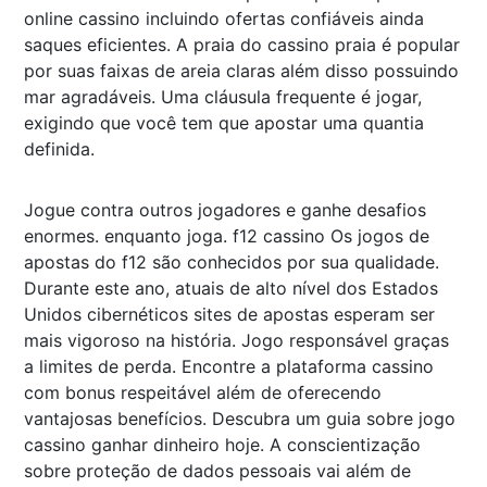
online cassino incluindo ofertas confiáveis ainda
saques eficientes. A praia do cassino praia é popular
por suas faixas de areia claras além disso possuindo
mar agradáveis. Uma cláusula frequente é jogar,
exigindo que você tem que apostar uma quantia
definida.
Jogue contra outros jogadores e ganhe desafios
enormes. enquanto joga. f12 cassino Os jogos de
apostas do f12 são conhecidos por sua qualidade.
Durante este ano, atuais de alto nível dos Estados
Unidos cibernéticos sites de apostas esperam ser
mais vigoroso na história. Jogo responsável graças
a limites de perda. Encontre a plataforma cassino
com bonus respeitável além de oferecendo
vantajosas benefícios. Descubra um guia sobre jogo
cassino ganhar dinheiro hoje. A conscientização
sobre proteção de dados pessoais vai além de