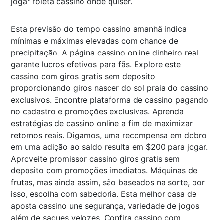
jogar roleta cassino onde quiser.
Esta previsão do tempo cassino amanhã indica
mínimas e máximas elevadas com chance de
precipitação. A página cassino online dinheiro real
garante lucros efetivos para fãs. Explore este
cassino com giros gratis sem deposito
proporcionando giros nascer do sol praia do cassino
exclusivos. Encontre plataforma de cassino pagando
no cadastro e promoções exclusivas. Aprenda
estratégias de cassino online a fim de maximizar
retornos reais. Digamos, uma recompensa em dobro
em uma adição ao saldo resulta em $200 para jogar.
Aproveite promissor cassino giros gratis sem
deposito com promoções imediatos. Máquinas de
frutas, mas ainda assim, são baseados na sorte, por
isso, escolha com sabedoria. Esta melhor casa de
aposta cassino une segurança, variedade de jogos
além de saques velozes. Confira cassino com