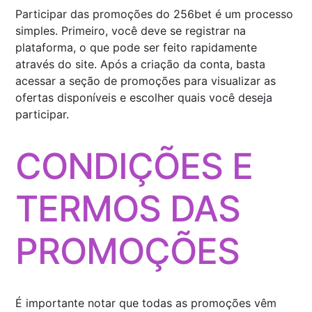
Participar das promoções do 256bet é um processo
simples. Primeiro, você deve se registrar na
plataforma, o que pode ser feito rapidamente
através do site. Após a criação da conta, basta
acessar a seção de promoções para visualizar as
ofertas disponíveis e escolher quais você deseja
participar.
CONDIÇÕES E
TERMOS DAS
PROMOÇÕES
É importante notar que todas as promoções vêm