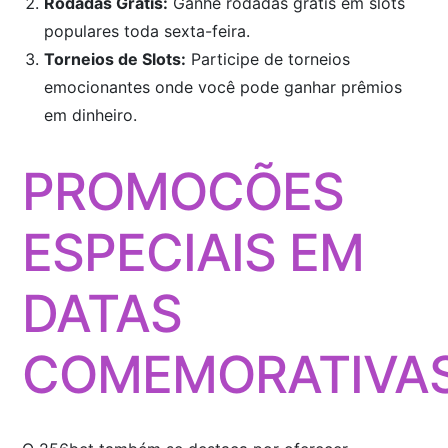
Rodadas Grátis:
Ganhe rodadas grátis em slots
populares toda sexta-feira.
Torneios de Slots:
Participe de torneios
emocionantes onde você pode ganhar prêmios
em dinheiro.
PROMOCÕES
ESPECIAIS EM
DATAS
COMEMORATIVA