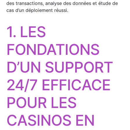
des transactions, analyse des données et étude de
cas d’un déploiement réussi.
1. LES
FONDATIONS
D’UN SUPPORT
24/7 EFFICACE
POUR LES
CASINOS EN