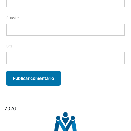
E-mail
*
Site
2026