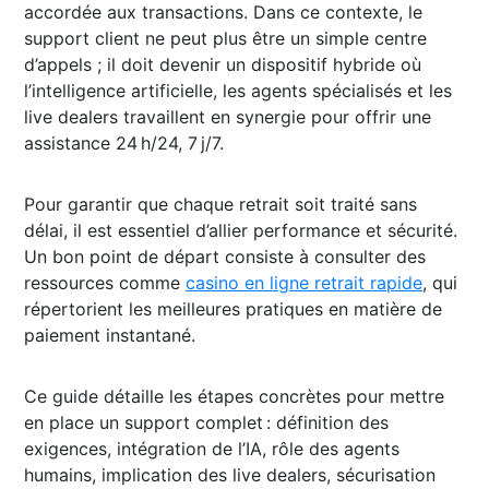
de
accordée aux transactions. Dans ce contexte, le
l’IA,
support client ne peut plus être un simple centre
des
agents
d’appels ; il doit devenir un dispositif hybride où
humains
l’intelligence artificielle, les agents spécialisés et les
et
live dealers travaillent en synergie pour offrir une
de
la
assistance 24 h/24, 7 j/7.
sécurité
des
paiements
Pour garantir que chaque retrait soit traité sans
délai, il est essentiel d’allier performance et sécurité.
Un bon point de départ consiste à consulter des
ressources comme
casino en ligne retrait rapide
, qui
répertorient les meilleures pratiques en matière de
paiement instantané.
Ce guide détaille les étapes concrètes pour mettre
en place un support complet : définition des
exigences, intégration de l’IA, rôle des agents
humains, implication des live dealers, sécurisation