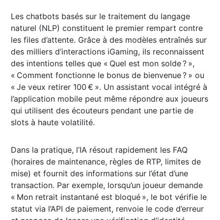
Les chatbots basés sur le traitement du langage
naturel (NLP) constituent le premier rempart contre
les files d’attente. Grâce à des modèles entraînés sur
des milliers d’interactions iGaming, ils reconnaissent
des intentions telles que « Quel est mon solde ? »,
« Comment fonctionne le bonus de bienvenue ? » ou
« Je veux retirer 100 € ». Un assistant vocal intégré à
l’application mobile peut même répondre aux joueurs
qui utilisent des écouteurs pendant une partie de
slots à haute volatilité.
Dans la pratique, l’IA résout rapidement les FAQ
(horaires de maintenance, règles de RTP, limites de
mise) et fournit des informations sur l’état d’une
transaction. Par exemple, lorsqu’un joueur demande
« Mon retrait instantané est bloqué », le bot vérifie le
statut via l’API de paiement, renvoie le code d’erreur