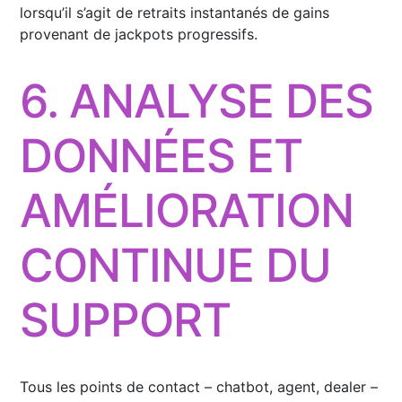
lorsqu’il s’agit de retraits instantanés de gains
provenant de jackpots progressifs.
6. ANALYSE DES
DONNÉES ET
AMÉLIORATION
CONTINUE DU
SUPPORT
Tous les points de contact – chatbot, agent, dealer –