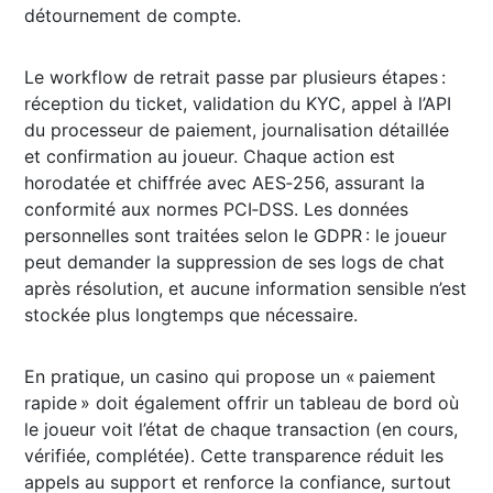
détournement de compte.
Le workflow de retrait passe par plusieurs étapes :
réception du ticket, validation du KYC, appel à l’API
du processeur de paiement, journalisation détaillée
et confirmation au joueur. Chaque action est
horodatée et chiffrée avec AES‑256, assurant la
conformité aux normes PCI‑DSS. Les données
personnelles sont traitées selon le GDPR : le joueur
peut demander la suppression de ses logs de chat
après résolution, et aucune information sensible n’est
stockée plus longtemps que nécessaire.
En pratique, un casino qui propose un « paiement
rapide » doit également offrir un tableau de bord où
le joueur voit l’état de chaque transaction (en cours,
vérifiée, complétée). Cette transparence réduit les
appels au support et renforce la confiance, surtout