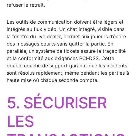
refuser le retrait.
Les outils de communication doivent être légers et
intégrés au flux vidéo. Un chat intégré, visible dans
la fenêtre du live dealer, permet aux joueurs d’écrire
des messages courts sans quitter la partie. En
parallèle, un système de tickets assure la traçabilité
et la conformité aux exigences PCI‑DSS. Cette
double couche de support garantit que les incidents
sont résolus rapidement, même pendant les parties à
haute mise où chaque seconde compte.
5. SÉCURISER
LES