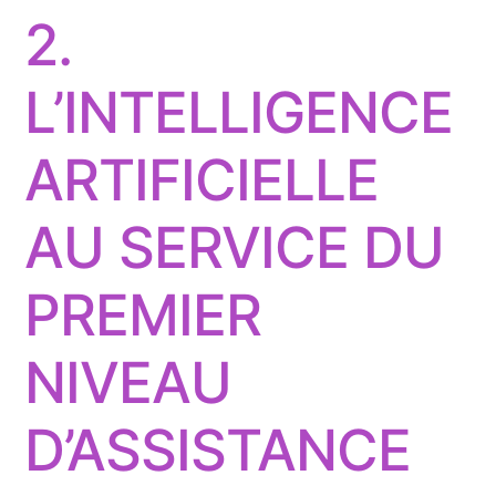
2.
L’INTELLIGENCE
ARTIFICIELLE
AU SERVICE DU
PREMIER
NIVEAU
D’ASSISTANCE