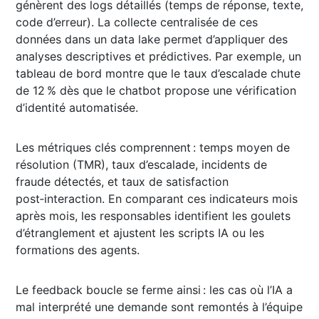
génèrent des logs détaillés (temps de réponse, texte,
code d’erreur). La collecte centralisée de ces
données dans un data lake permet d’appliquer des
analyses descriptives et prédictives. Par exemple, un
tableau de bord montre que le taux d’escalade chute
de 12 % dès que le chatbot propose une vérification
d’identité automatisée.
Les métriques clés comprennent : temps moyen de
résolution (TMR), taux d’escalade, incidents de
fraude détectés, et taux de satisfaction
post‑interaction. En comparant ces indicateurs mois
après mois, les responsables identifient les goulets
d’étranglement et ajustent les scripts IA ou les
formations des agents.
Le feedback boucle se ferme ainsi : les cas où l’IA a
mal interprété une demande sont remontés à l’équipe