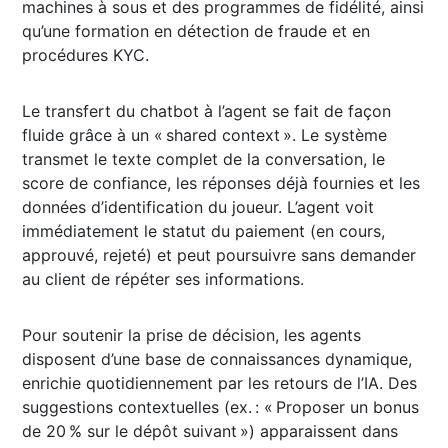
machines à sous et des programmes de fidélité, ainsi
qu’une formation en détection de fraude et en
procédures KYC.
Le transfert du chatbot à l’agent se fait de façon
fluide grâce à un « shared context ». Le système
transmet le texte complet de la conversation, le
score de confiance, les réponses déjà fournies et les
données d’identification du joueur. L’agent voit
immédiatement le statut du paiement (en cours,
approuvé, rejeté) et peut poursuivre sans demander
au client de répéter ses informations.
Pour soutenir la prise de décision, les agents
disposent d’une base de connaissances dynamique,
enrichie quotidiennement par les retours de l’IA. Des
suggestions contextuelles (ex. : « Proposer un bonus
de 20 % sur le dépôt suivant ») apparaissent dans