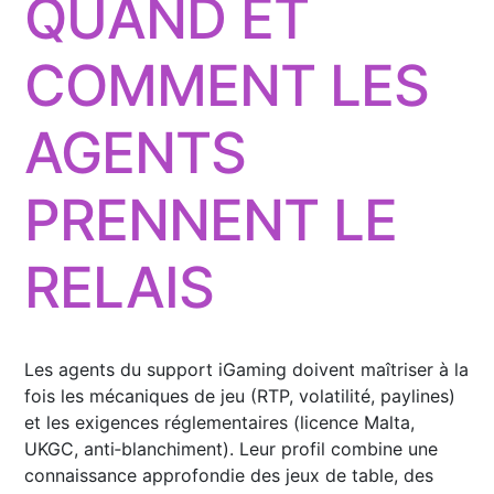
QUAND ET
COMMENT LES
AGENTS
PRENNENT LE
RELAIS
Les agents du support iGaming doivent maîtriser à la
fois les mécaniques de jeu (RTP, volatilité, paylines)
et les exigences réglementaires (licence Malta,
UKGC, anti‑blanchiment). Leur profil combine une
connaissance approfondie des jeux de table, des