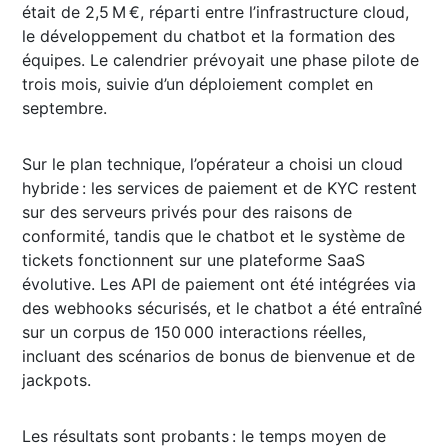
était de 2,5 M €, réparti entre l’infrastructure cloud,
le développement du chatbot et la formation des
équipes. Le calendrier prévoyait une phase pilote de
trois mois, suivie d’un déploiement complet en
septembre.
Sur le plan technique, l’opérateur a choisi un cloud
hybride : les services de paiement et de KYC restent
sur des serveurs privés pour des raisons de
conformité, tandis que le chatbot et le système de
tickets fonctionnent sur une plateforme SaaS
évolutive. Les API de paiement ont été intégrées via
des webhooks sécurisés, et le chatbot a été entraîné
sur un corpus de 150 000 interactions réelles,
incluant des scénarios de bonus de bienvenue et de
jackpots.
Les résultats sont probants : le temps moyen de