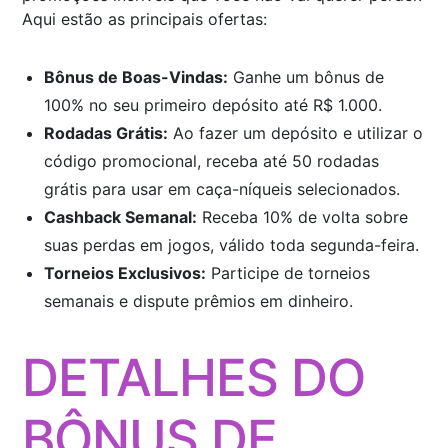
Aqui estão as principais ofertas:
Bônus de Boas-Vindas:
Ganhe um bônus de
100% no seu primeiro depósito até R$ 1.000.
Rodadas Grátis:
Ao fazer um depósito e utilizar o
código promocional, receba até 50 rodadas
grátis para usar em caça-níqueis selecionados.
Cashback Semanal:
Receba 10% de volta sobre
suas perdas em jogos, válido toda segunda-feira.
Torneios Exclusivos:
Participe de torneios
semanais e dispute prêmios em dinheiro.
DETALHES DO
BÔNUS DE