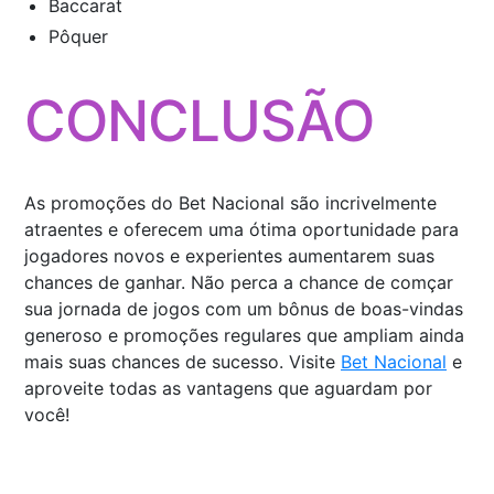
Baccarat
Pôquer
CONCLUSÃO
As promoções do Bet Nacional são incrivelmente
atraentes e oferecem uma ótima oportunidade para
jogadores novos e experientes aumentarem suas
chances de ganhar. Não perca a chance de comçar
sua jornada de jogos com um bônus de boas-vindas
generoso e promoções regulares que ampliam ainda
mais suas chances de sucesso. Visite
Bet Nacional
e
aproveite todas as vantagens que aguardam por
você!