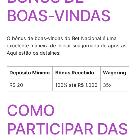
BOAS-VINDAS
O bônus de boas-vindas do Bet Nacional é uma
excelente maneira de iniciar sua jornada de apostas.
Aqui estão os detalhes:
Depósito Mínimo
Bônus Recebido
Wagering
R$ 20
100% até R$ 1.000
35x
COMO
PARTICIPAR DAS