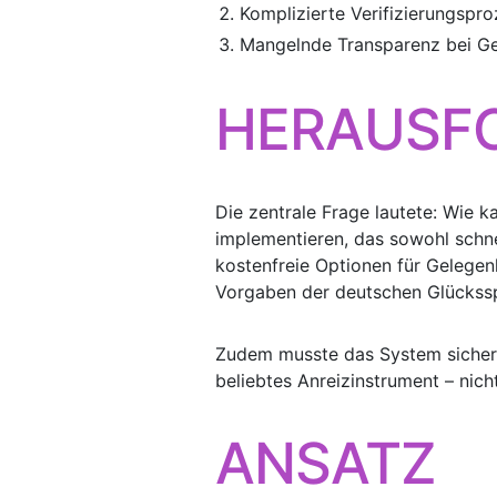
Komplizierte Verifizierungspro
Mangelnde Transparenz bei Ge
HERAUSF
Die zentrale Frage lautete: Wie 
implementieren, das sowohl schne
kostenfreie Optionen für Gelegenh
Vorgaben der deutschen Glückssp
Zudem musste das System sicherst
beliebtes Anreizinstrument – nich
ANSATZ