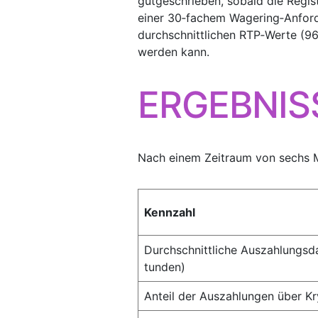
gutgeschrieben, sobald die Regist
einer 30‑fachem Wagering‑Anford
durchschnittlichen RTP‑Werte (96,
werden kann.
ERGEBNIS
Nach einem Zeitraum von sechs 
Kennzahl
Durchschnittliche Auszahlungsd
tunden)
Anteil der Auszahlungen über K