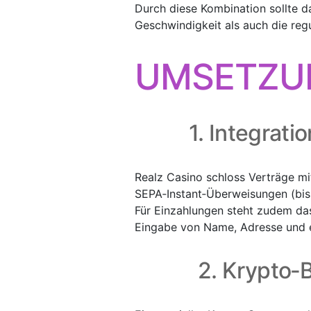
Durch diese Kombination sollte 
Geschwindigkeit als auch die regu
UMSETZU
1. Integrati
Realz Casino schloss Verträge mi
SEPA‑Instant‑Überweisungen (bis 
Für Einzahlungen steht zudem das
Eingabe von Name, Adresse und ein
2. Krypto‑B