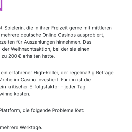
N
t‑Spielerin, die in ihrer Freizeit gerne mit mittleren
ts mehrere deutsche Online‑Casinos ausprobiert,
ezeiten für Auszahlungen hinnehmen. Das
 der Weihnachtsaktion, bei der sie einen
zu 200 € erhalten hatte.
 ein erfahrener High‑Roller, der regelmäßig Beträge
che im Casino investiert. Für ihn ist die
n kritischer Erfolgsfaktor – jeder Tag
winne kosten.
Plattform, die folgende Probleme löst:
 mehrere Werktage.