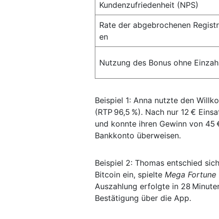
Kundenzufriedenheit (NPS)
Rate der abgebrochenen Registr
en
Nutzung des Bonus ohne Einzah
Beispiel 1: Anna nutzte den Will
(RTP 96,5 %). Nach nur 12 € Eins
und konnte ihren Gewinn von 45 €
Bankkonto überweisen.
Beispiel 2: Thomas entschied sich
Bitcoin ein, spielte
Mega Fortune
Auszahlung erfolgte in 28 Minuten
Bestätigung über die App.