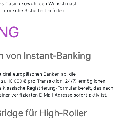
das Casino sowohl den Wunsch nach
latorische Sicherheit erfüllen.
NG
on von Instant‑Banking
t drei europäischen Banken ab, die
zu 10 000 € pro Transaktion, 24/7) ermöglichen.
 klassische Registrierung‑Formular bereit, das nach
er verifizierten E‑Mail‑Adresse sofort aktiv ist.
ridge für High‑Roller