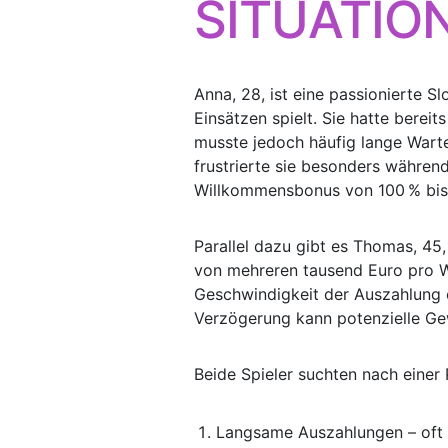
SITUATIO
Anna, 28, ist eine passionierte Slo
Einsätzen spielt. Sie hatte berei
musste jedoch häufig lange Wart
frustrierte sie besonders während
Willkommensbonus von 100 % bis 
Parallel dazu gibt es Thomas, 45,
von mehreren tausend Euro pro Wo
Geschwindigkeit der Auszahlung ei
Verzögerung kann potenzielle Ge
Beide Spieler suchten nach einer 
Langsame Auszahlungen – oft