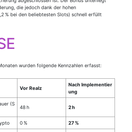
rierung abgeschlossen ist. Der Bonus unterliegt
erung, die jedoch dank der hohen
2 % bei den beliebtesten Slots) schnell erfüllt
SE
Monaten wurden folgende Kennzahlen erfasst:
Nach Implementier
Vor Realz
ung
auer (S
48 h
2 h
rypto
0 %
27 %