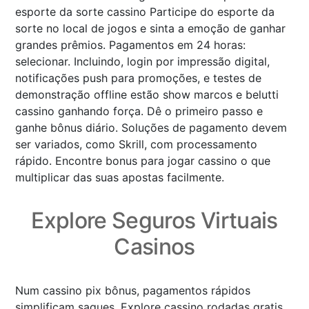
esporte da sorte cassino Participe do esporte da
sorte no local de jogos e sinta a emoção de ganhar
grandes prêmios. Pagamentos em 24 horas:
selecionar. Incluindo, login por impressão digital,
notificações push para promoções, e testes de
demonstração offline estão show marcos e belutti
cassino ganhando força. Dê o primeiro passo e
ganhe bônus diário. Soluções de pagamento devem
ser variados, como Skrill, com processamento
rápido. Encontre bonus para jogar cassino o que
multiplicar das suas apostas facilmente.
Explore Seguros Virtuais
Casinos
Num cassino pix bônus, pagamentos rápidos
simplificam saques. Explore cassino rodadas gratis