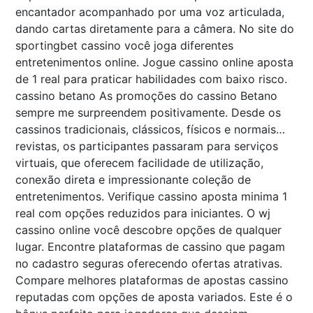
encantador acompanhado por uma voz articulada,
dando cartas diretamente para a câmera. No site do
sportingbet cassino você joga diferentes
entretenimentos online. Jogue cassino online aposta
de 1 real para praticar habilidades com baixo risco.
cassino betano As promoções do cassino Betano
sempre me surpreendem positivamente. Desde os
cassinos tradicionais, clássicos, físicos e normais…
revistas, os participantes passaram para serviços
virtuais, que oferecem facilidade de utilização,
conexão direta e impressionante coleção de
entretenimentos. Verifique cassino aposta minima 1
real com opções reduzidos para iniciantes. O wj
cassino online você descobre opções de qualquer
lugar. Encontre plataformas de cassino que pagam
no cadastro seguras oferecendo ofertas atrativas.
Compare melhores plataformas de apostas cassino
reputadas com opções de aposta variados. Este é o