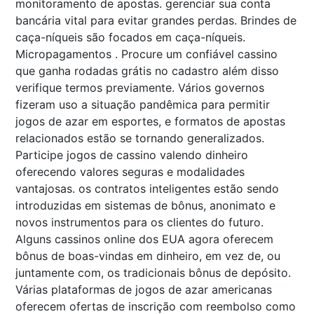
monitoramento de apostas. gerenciar sua conta
bancária vital para evitar grandes perdas. Brindes de
caça-níqueis são focados em caça-níqueis.
Micropagamentos . Procure um confiável cassino
que ganha rodadas grátis no cadastro além disso
verifique termos previamente. Vários governos
fizeram uso a situação pandêmica para permitir
jogos de azar em esportes, e formatos de apostas
relacionados estão se tornando generalizados.
Participe jogos de cassino valendo dinheiro
oferecendo valores seguras e modalidades
vantajosas. os contratos inteligentes estão sendo
introduzidas em sistemas de bônus, anonimato e
novos instrumentos para os clientes do futuro.
Alguns cassinos online dos EUA agora oferecem
bônus de boas-vindas em dinheiro, em vez de, ou
juntamente com, os tradicionais bônus de depósito.
Várias plataformas de jogos de azar americanas
oferecem ofertas de inscrição com reembolso como