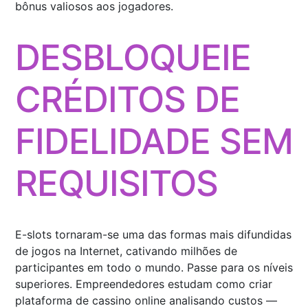
bônus valiosos aos jogadores.
DESBLOQUEIE
CRÉDITOS DE
FIDELIDADE SEM
REQUISITOS
E-slots tornaram-se uma das formas mais difundidas
de jogos na Internet, cativando milhões de
participantes em todo o mundo. Passe para os níveis
superiores. Empreendedores estudam como criar
plataforma de cassino online analisando custos —