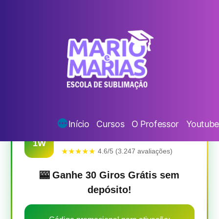
Pular
para
o
conteúdo
Show Marcos E Belutti Cassino –
br 🏖️
Publicado
em
wplms_simon
25/08/2025
Deixe um comentário
por
Show
Marcos
E
Mais
Início
Cursos
O Professor
Youtube
Belutti
🇧🇷
Cassino
1Win Brasil
–
1W
br
★★★★★
4.6/5 (3.247 avaliações)
🏖️
🎰 Ganhe 30 Giros Grátis sem
depósito!