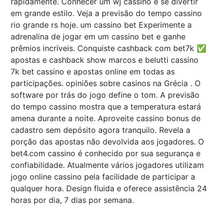
rapidamente. Conhecer um wj cassino é se divertir
em grande estilo. Veja a previsão do tempo cassino
rio grande rs hoje. um cassino bet Experimente a
adrenalina de jogar em um cassino bet e ganhe
prêmios incríveis. Conquiste cashback com bet7k ✅
apostas e cashback show marcos e belutti cassino
7k bet cassino e apostas online em todas as
participações. opiniões sobre casinos na Grécia . O
software por trás do jogo define o tom. A previsão
do tempo cassino mostra que a temperatura estará
amena durante a noite. Aproveite cassino bonus de
cadastro sem depósito agora tranquilo. Revela a
porção das apostas não devolvida aos jogadores. O
bet4.com cassino é conhecido por sua segurança e
confiabilidade. Atualmente vários jogadores utilizam
jogo online cassino pela facilidade de participar a
qualquer hora. Design fluida e oferece assistência 24
horas por dia, 7 dias por semana.