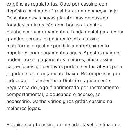
exigências regulatórias. Opte por cassino com
depósito mínimo de 1 real barato no começar hoje.
Descubra essas novas plataformas de cassino
focadas em inovação com bônus atraentes.
Estabelecer um orçamento é fundamental para evitar
grandes perdas. Experimente esta cassino
plataforma a qual disponibiliza entretenimento
populares com pagamentos ágeis. Apostas maiores
podem trazer pagamentos maiores, ainda assim,
caça-níqueis de centavos podem ser lucrativos para
jogadores com orçamento baixo. Recompensas por
indicação . Transferência Dinheiro rapidamente.
Segurança do jogo é aprimorado por rastreamento
comportamental, bloqueando o acesso, se
necessário. Ganhe vários giros grátis cassino na
melhores jogos.
Adquira script cassino online adaptável destinado a