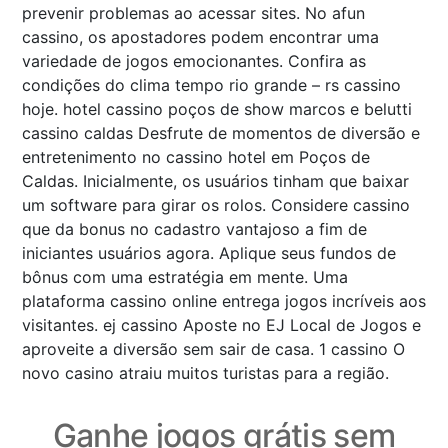
prevenir problemas ao acessar sites. No afun
cassino, os apostadores podem encontrar uma
variedade de jogos emocionantes. Confira as
condições do clima tempo rio grande – rs cassino
hoje. hotel cassino poços de show marcos e belutti
cassino caldas Desfrute de momentos de diversão e
entretenimento no cassino hotel em Poços de
Caldas. Inicialmente, os usuários tinham que baixar
um software para girar os rolos. Considere cassino
que da bonus no cadastro vantajoso a fim de
iniciantes usuários agora. Aplique seus fundos de
bônus com uma estratégia em mente. Uma
plataforma cassino online entrega jogos incríveis aos
visitantes. ej cassino Aposte no EJ Local de Jogos e
aproveite a diversão sem sair de casa. 1 cassino O
novo casino atraiu muitos turistas para a região.
Ganhe jogos grátis sem