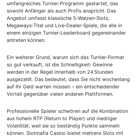
umfangreiches Turnier‑Programm gestartet, das
sowohl Anfänger als auch Profis anspricht. Das
Angebot umfasst klassische 5‑Walzen‑Slots,
Megaways‑Titel und Live‑Dealer‑Spiele, die alle in
einem einzigen Turnier‑Leaderboard gegeneinander
antreten können.
Ein weiterer Grund, warum sich das Turnier‑Format
so gut verkauft, ist die Schnelligkeit: Gewinne
werden in der Regel innerhalb von 24 Stunden
ausgezahlt. Das bedeutet, dass Sie nicht wochenlang
auf Ihr Geld warten müssen – ein entscheidender
Vorteil gegenüber vielen anderen Plattformen.
Professionelle Spieler schwören auf die Kombination
aus hohem RTP (Return to Player) und niedriger
Volatilität, weil sie so beständig Punkte sammeln
können. Slotmafia Casino bietet mehrere Slots mit