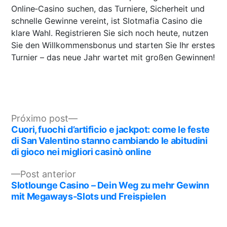
Online‑Casino suchen, das Turniere, Sicherheit und
schnelle Gewinne vereint, ist Slotmafia Casino die
klare Wahl. Registrieren Sie sich noch heute, nutzen
Sie den Willkommensbonus und starten Sie Ihr erstes
Turnier – das neue Jahr wartet mit großen Gewinnen!
NAVEGAÇÃO
Próximo
Próximo post
post:
Cuori, fuochi d’artificio e jackpot: come le feste
di San Valentino stanno cambiando le abitudini
DE
di gioco nei migliori casinò online
Post
Post anterior
POST
anterior:
Slotlounge Casino – Dein Weg zu mehr Gewinn
mit Megaways‑Slots und Freispielen