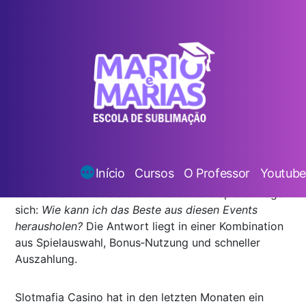
Pular
para
o
conteúdo
Slotmafia Casino: Das ultimative
Guide für Slot‑Turniere zum
Jahreswechsel
Publicado
em
wplms_simon
08/06/2026
Deixe um comentário
por
Slotmafia
Mais
Casino:
Início
Cursos
O Professor
Youtube
Der Jahreswechsel bringt nicht nur Feuerwerk,
Das
sondern auch neue Slot‑Turniere. Viele Spieler fragen
ultimative
Guide
sich:
Wie kann ich das Beste aus diesen Events
für
herausholen?
Die Antwort liegt in einer Kombination
Slot‑Turnie
zum
aus Spielauswahl, Bonus‑Nutzung und schneller
Jahreswec
Auszahlung.
Slotmafia Casino hat in den letzten Monaten ein