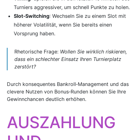
Turniers aggressiver, um schnell Punkte zu holen.
Slot‑Switching
: Wechseln Sie zu einem Slot mit
höherer Volatilität, wenn Sie bereits einen
Vorsprung haben.
Rhetorische Frage:
Wollen Sie wirklich riskieren,
dass ein schlechter Einsatz Ihren Turnierplatz
zerstört?
Durch konsequentes Bankroll‑Management und das
clevere Nutzen von Bonus‑Runden können Sie Ihre
Gewinnchancen deutlich erhöhen.
AUSZAHLUNG