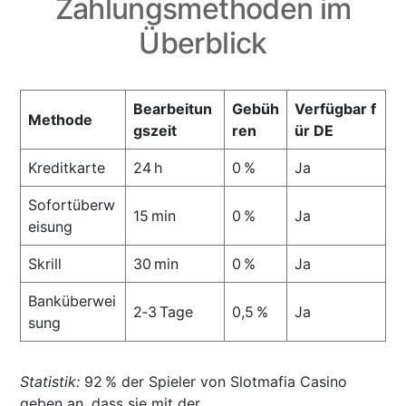
Zahlungsmethoden im
Überblick
Bearbeitun
Gebüh
Verfügbar f
Methode
gszeit
ren
ür DE
Kreditkarte
24 h
0 %
Ja
Sofortüberw
15 min
0 %
Ja
eisung
Skrill
30 min
0 %
Ja
Banküberwei
2‑3 Tage
0,5 %
Ja
sung
Statistik:
92 % der Spieler von Slotmafia Casino
geben an, dass sie mit der