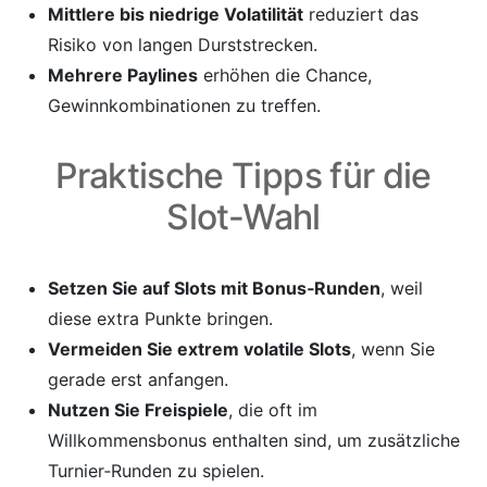
Mittlere bis niedrige Volatilität
reduziert das
Risiko von langen Durststrecken.
Mehrere Paylines
erhöhen die Chance,
Gewinnkombinationen zu treffen.
Praktische Tipps für die
Slot‑Wahl
Setzen Sie auf Slots mit Bonus‑Runden
, weil
diese extra Punkte bringen.
Vermeiden Sie extrem volatile Slots
, wenn Sie
gerade erst anfangen.
Nutzen Sie Freispiele
, die oft im
Willkommensbonus enthalten sind, um zusätzliche
Turnier‑Runden zu spielen.