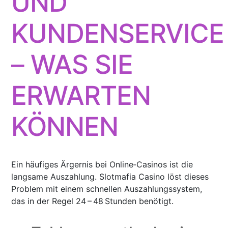
UND
KUNDENSERVICE
– WAS SIE
ERWARTEN
KÖNNEN
Ein häufiges Ärgernis bei Online‑Casinos ist die
langsame Auszahlung. Slotmafia Casino löst dieses
Problem mit einem schnellen Auszahlungssystem,
das in der Regel 24 – 48 Stunden benötigt.