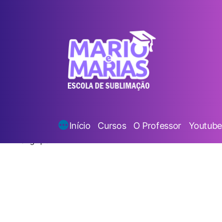
Pular
para
o
conteúdo
Descubra as Novidades da
256bet: Um Casino Online em
Alta
Publicado
wplms_simon
10/07/2025
por
Mais
Início
Cursos
O Professor
Youtube
< lang=pt-BR>