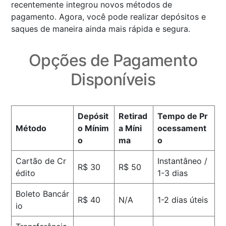
recentemente integrou novos métodos de
pagamento. Agora, você pode realizar depósitos e
saques de maneira ainda mais rápida e segura.
Opções de Pagamento
Disponíveis
Depósit
Retirad
Tempo de Pr
Método
o Mínim
a Míni
ocessament
o
ma
o
Cartão de Cr
Instantâneo /
R$ 30
R$ 50
édito
1-3 dias
Boleto Bancár
R$ 40
N/A
1-2 dias úteis
io