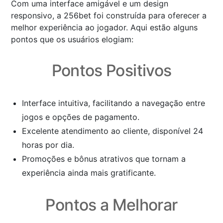
Com uma interface amigável e um design
responsivo, a 256bet foi construída para oferecer a
melhor experiência ao jogador. Aqui estão alguns
pontos que os usuários elogiam:
Pontos Positivos
Interface intuitiva, facilitando a navegação entre
jogos e opções de pagamento.
Excelente atendimento ao cliente, disponível 24
horas por dia.
Promoções e bônus atrativos que tornam a
experiência ainda mais gratificante.
Pontos a Melhorar