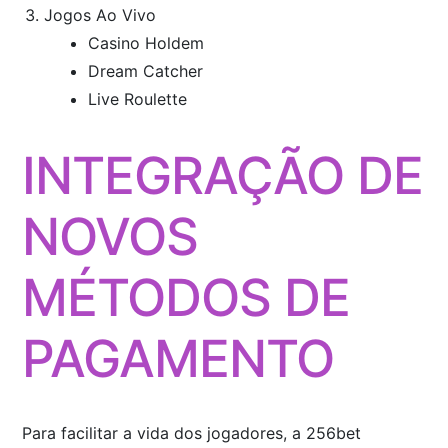
Jogos Ao Vivo
Casino Holdem
Dream Catcher
Live Roulette
INTEGRAÇÃO DE
NOVOS
MÉTODOS DE
PAGAMENTO
Para facilitar a vida dos jogadores, a 256bet