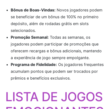
Bônus de Boas-Vindas:
Novos jogadores podem
se beneficiar de um bônus de 100% no primeiro
depósito, além de rodadas grátis em slots
selecionados.
Promoção Semanal:
Todas as semanas, os
jogadores podem participar de promoções que
oferecem recargas e bônus adicionais, mantendo
a experiência de jogo sempre empolgante.
Programa de Fidelidade:
Os jogadores frequentes
acumulam pontos que podem ser trocados por
prêmios e benefícios exclusivos.
LISTA DE JOGOS