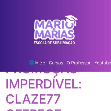
Pular
para
o
conteúdo
Promoção Imperdível: Claze77
Oferece Bônus Incríveis para
Novos Jogadores!
Publicado
wplms_simon
10/07/2025
por
Mais
Início
Cursos
O Professor
Youtube
PROMOÇÃO
IMPERDÍVEL:
CLAZE77