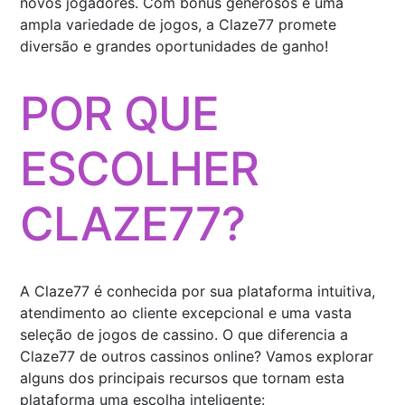
novos jogadores. Com bônus generosos e uma
ampla variedade de jogos, a Claze77 promete
diversão e grandes oportunidades de ganho!
POR QUE
ESCOLHER
CLAZE77?
A Claze77 é conhecida por sua plataforma intuitiva,
atendimento ao cliente excepcional e uma vasta
seleção de jogos de cassino. O que diferencia a
Claze77 de outros cassinos online? Vamos explorar
alguns dos principais recursos que tornam esta
plataforma uma escolha inteligente: